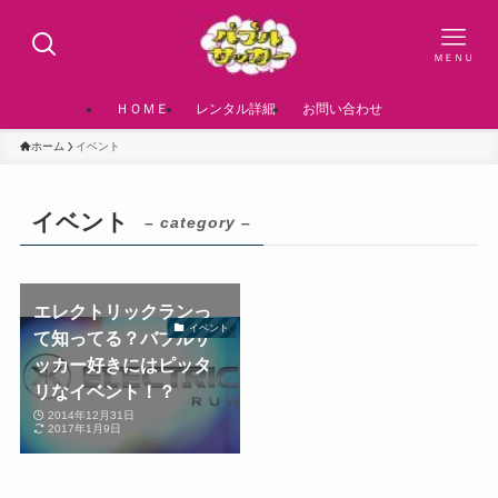
ＭＥＮＵ
ＨＯＭＥ
レンタル詳細
お問い合わせ
ホーム
イベント
イベント
– category –
エレクトリックランっ
イベント
て知ってる？バブルサ
ッカー好きにはピッタ
リなイベント！？
2014年12月31日
2017年1月9日