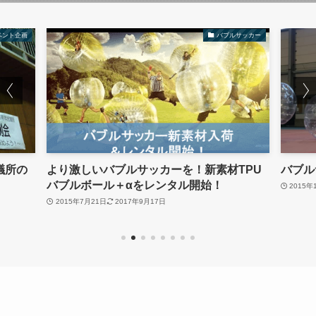
ベント企画
バブルサッカー
議所の
より激しいバブルサッカーを！新素材TPU
バブル
バブルボール＋αをレンタル開始！
2015年
2015年7月21日
2017年9月17日