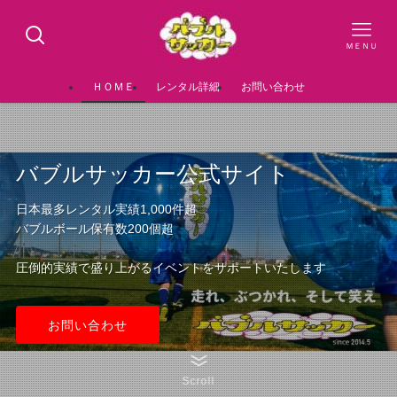
ＭＥＮＵ
ＨＯＭＥ
レンタル詳細
お問い合わせ
バブルサッカー公式サイト
日本最多レンタル実績1,000件超
バブルボール保有数200個超
圧倒的実績で盛り上がるイベントをサポートいたします
お問い合わせ
Scroll