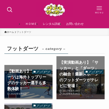
ＭＥＮＵ
ＨＯＭＥ
レンタル詳細
お問い合わせ
ホーム
フットダーツ
フットダーツ
– category –
【実演動画あり】「サ
ッカー」と「ダーツ」
【動画あり】フットダ
フットダーツ
フットダーツ
の融合！最新スポーツ
ーツは海外トップリー
のフットダーツがテレ
グのサッカー選手も多
ビに登場！
数体験！
2017年8月29日
2020年9月6日
2020年8月26日
フットダーツ