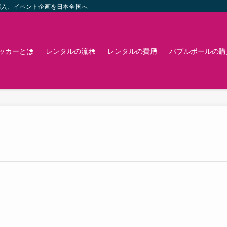
購入、イベント企画を日本全国へ
ッカーとは
レンタルの流れ
レンタルの費用
バブルボールの購