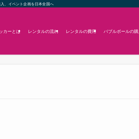
購入、イベント企画を日本全国へ
ッカーとは
レンタルの流れ
レンタルの費用
バブルボールの購